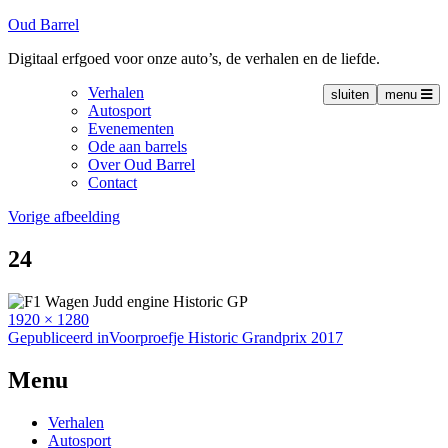
Oud Barrel
Digitaal erfgoed voor onze auto’s, de verhalen en de liefde.
Verhalen
sluiten
menu
Autosport
Evenementen
Ode aan barrels
Over Oud Barrel
Contact
Vorige afbeelding
24
Volledige
1920 × 1280
grootte
Bericht
Gepubliceerd in
Voorproefje Historic Grandprix 2017
navigatie
Menu
Verhalen
Autosport