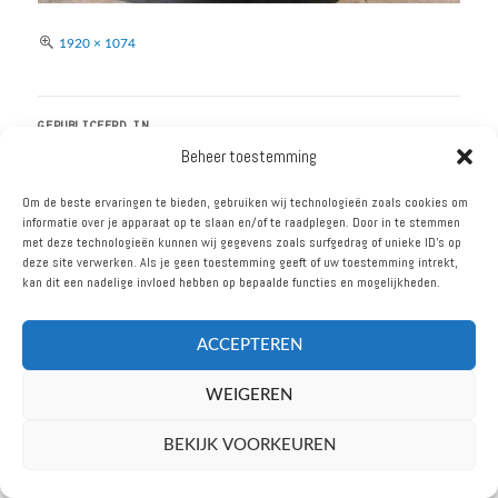
Volledige
1920 × 1074
grootte
BERICHT
GEPUBLICEERD IN
NAVIGATIE
FASTEST CAR: NETFLIX TIP
Beheer toestemming
EN VERNIEUWEND
Om de beste ervaringen te bieden, gebruiken wij technologieën zoals cookies om
AUTOPROGRAMMA.
informatie over je apparaat op te slaan en/of te raadplegen. Door in te stemmen
met deze technologieën kunnen wij gegevens zoals surfgedrag of unieke ID's op
deze site verwerken. Als je geen toestemming geeft of uw toestemming intrekt,
kan dit een nadelige invloed hebben op bepaalde functies en mogelijkheden.
ACCEPTEREN
VOLG ONS
WEIGEREN
oudbarrel.nl © 2026
BEKIJK VOORKEUREN