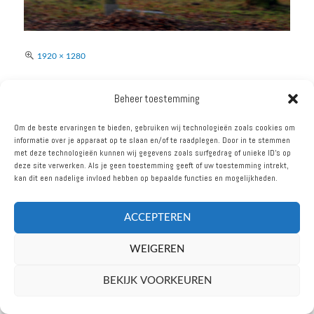
Volledige
1920 × 1280
grootte
BERICHT
Beheer toestemming
GEPUBLICEERD IN
NAVIGATIE
DRIFTIGE DWARSLIGGERS IN
Om de beste ervaringen te bieden, gebruiken wij technologieën zoals cookies om
informatie over je apparaat op te slaan en/of te raadplegen. Door in te stemmen
WEEZE.
met deze technologieën kunnen wij gegevens zoals surfgedrag of unieke ID's op
deze site verwerken. Als je geen toestemming geeft of uw toestemming intrekt,
kan dit een nadelige invloed hebben op bepaalde functies en mogelijkheden.
ACCEPTEREN
VOLG ONS
WEIGEREN
oudbarrel.nl © 2026
BEKIJK VOORKEUREN