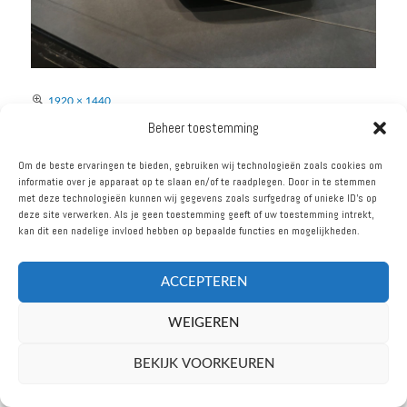
Volledige
1920 × 1440
grootte
Beheer toestemming
BERICHT
Om de beste ervaringen te bieden, gebruiken wij technologieën zoals cookies om
GEPUBLICEERD IN
NAVIGATIE
informatie over je apparaat op te slaan en/of te raadplegen. Door in te stemmen
ESSEN MOTORSHOW 2016
met deze technologieën kunnen wij gegevens zoals surfgedrag of unieke ID's op
deze site verwerken. Als je geen toestemming geeft of uw toestemming intrekt,
kan dit een nadelige invloed hebben op bepaalde functies en mogelijkheden.
ACCEPTEREN
VOLG ONS
WEIGEREN
oudbarrel.nl © 2026
BEKIJK VOORKEUREN