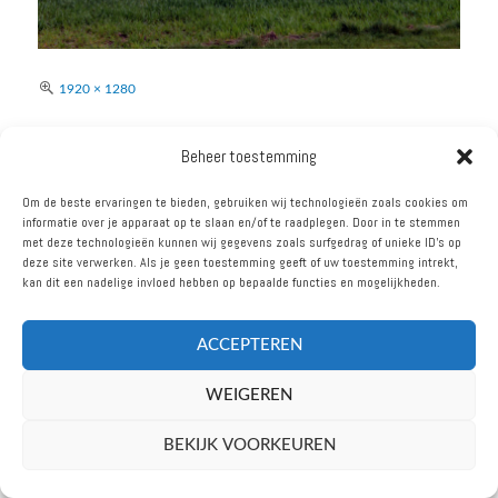
Volledige
1920 × 1280
grootte
BERICHT
Beheer toestemming
GEPUBLICEERD IN
NAVIGATIE
JAPANSE AUTOHISTORIE IN
Om de beste ervaringen te bieden, gebruiken wij technologieën zoals cookies om
informatie over je apparaat op te slaan en/of te raadplegen. Door in te stemmen
DE ZEEUWSE POLDER
met deze technologieën kunnen wij gegevens zoals surfgedrag of unieke ID's op
deze site verwerken. Als je geen toestemming geeft of uw toestemming intrekt,
kan dit een nadelige invloed hebben op bepaalde functies en mogelijkheden.
ACCEPTEREN
VOLG ONS
WEIGEREN
oudbarrel.nl © 2026
BEKIJK VOORKEUREN