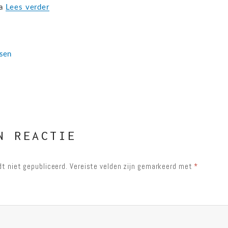
FullSizeRender
za
Lees verder
tsen
N REACTIE
t niet gepubliceerd.
Vereiste velden zijn gemarkeerd met
*