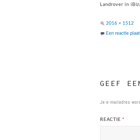
Landrover in iBi
Volledige
2016 × 1512
grootte
Een reactie plaa
GEEF EE
Je e-mailadres word
REACTIE
*