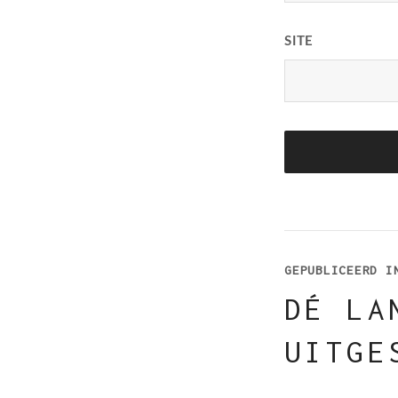
SITE
BERICHT
NAVIGAT
GEPUBLICEERD I
DÉ LA
UITGE