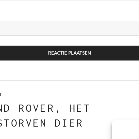
IE
N
ND ROVER, HET
STORVEN DIER